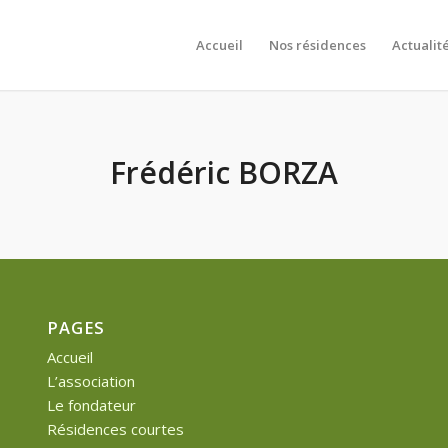
Accueil
Nos résidences
Actualit
Frédéric BORZA
PAGES
Accueil
L’association
Le fondateur
Résidences courtes